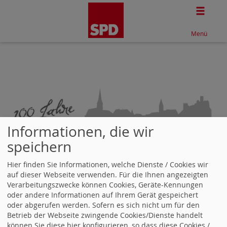
Togg
Menü
Informationen, die wir
Kamp-Bornhofen
speichern
Hier finden Sie Informationen, welche Dienste / Cookies wir
auf dieser Webseite verwenden. Für die Ihnen angezeigten
Verarbeitungszwecke können Cookies, Geräte-Kennungen
Email senden
oder andere Informationen auf Ihrem Gerät gespeichert
oder abgerufen werden. Sofern es sich nicht um für den
Das Emailformular kann nur mit einer Herkunftsadresse
Betrieb der Webseite zwingende Cookies/Dienste handelt
(Referrer) von dieser Seite verwendet werden. Bitte
können Sie diese hier konfigurieren, so dass diese Cookies /