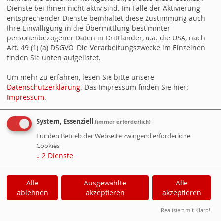
konfigurieren Sie Ihre
Firewall
. Sie können die Email an
Dienste bei Ihnen nicht aktiv sind. Im Falle der Aktivierung
folgende Adresse senden:
entsprechender Dienste beinhaltet diese Zustimmung auch
Ihre Einwilligung in die Übermittlung bestimmter
personenbezogener Daten in Drittländer, u.a. die USA, nach
WebsoziCMS
Cookie-Manager
Datenschutzerklärung
Art. 49 (1) (a) DSGVO. Die Verarbeitungszwecke im Einzelnen
finden Sie unten aufgelistet.
Impressum
Um mehr zu erfahren, lesen Sie bitte unsere
Datenschutzerklärung
. Das Impressum finden Sie hier:
Impressum
.
System, Essenziell
(immer erforderlich)
Für den Betrieb der Webseite zwingend erforderliche
Cookies
↓
2
Dienste
Alle
Ausgewählte
Alle
ablehnen
akzeptieren
akzeptieren
Realisiert mit Klaro!